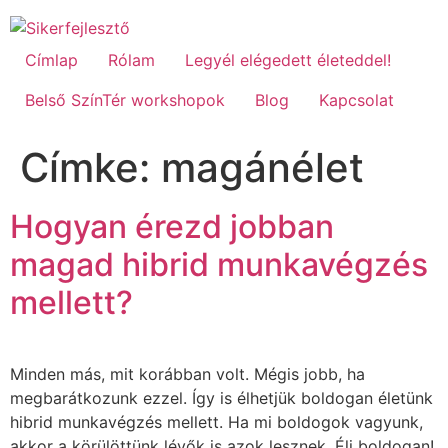
Címlap
Rólam
Legyél elégedett életeddel!
Belső SzínTér workshopok
Blog
Kapcsolat
Címke:
magánélet
Hogyan érezd jobban
magad hibrid munkavégzés
mellett?
Minden más, mit korábban volt. Mégis jobb, ha
megbarátkozunk ezzel. Így is élhetjük boldogan életünk
hibrid munkavégzés mellett. Ha mi boldogok vagyunk,
akkor a körülöttünk lévők is azok lesznek. Élj boldogan!